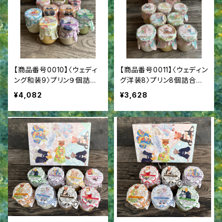
【商品番号0010】〈ウェディ
【商品番号0011】〈ウェディン
ング和装9〉プリン９個詰合
グ洋装8〉プリン8個詰合
せ 結婚祝 結婚内祝
せ 結婚祝 結婚内祝
¥4,082
¥3,628