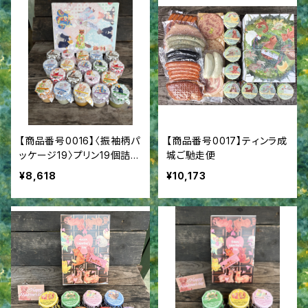
【商品番号0016】〈振袖柄パ
【商品番号0017】ティンラ成
ッケージ19〉プリン19個詰合
城ご馳走便
せ 成人御祝 成人内祝
¥8,618
¥10,173