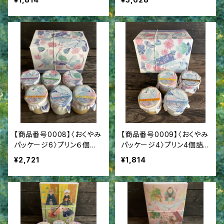
舞 弔事用ギフト
【商品番号0008】〈おくやみ
【商品番号0009】〈おくやみ
パッケージ6〉プリン６個詰
パッケージ4〉プリン4個詰
合せ 香典返し 喪中御見
合せ 香典返し 喪中御見
¥2,721
¥1,814
舞 弔事用ギフト
舞 弔事用ギフト