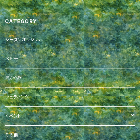
CATEGORY
シーズンオリジナル
ベビー
おくやみ
ウェディング
イベント
成人式
その他