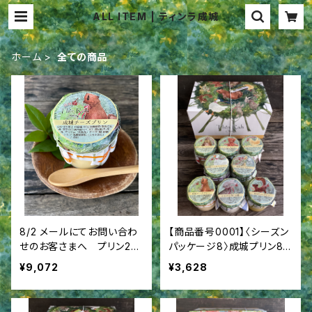
ALL ITEM | ティンラ成城
ホーム
全ての商品
8/2 メールにてお問い合わ
【商品番号0001】〈シーズン
せのお客さまへ プリン20
パッケージ8〉成城プリン8
個詰合せ シーズンパッケ
個詰合せ
¥9,072
¥3,628
ージ