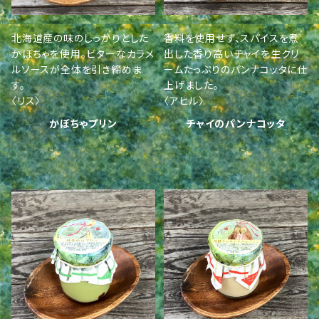
北海道産の味のしっかりとした
香料を使用せず、スパイスを煮
かぼちゃを使用。ビターなカラメ
出した香り高いチャイを生クリ
ルソースが全体を引き締めま
ームたっぷりのパンナコッタに仕
す。
上げました。
〈リス〉
〈アヒル〉
かぼちゃプリン
チャイのパンナコッタ