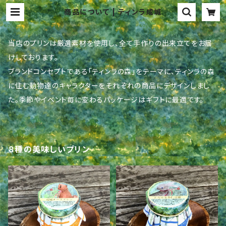
商品について | ティンラ成城
当店のプリンは厳選素材を使用し、全て手作りの出来立てをお届
けしております。
ブランドコンセプトである「ティンラの森」をテーマに、ティンラの森
に住む動物達のキャラクターをそれぞれの商品にデザインしまし
た。季節やイベント毎に変わるパッケージはギフトに最適です。
８種の美味しいプリン