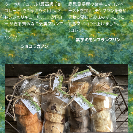
クーベルチュール（最高級チョ
鹿児島県産の紫芋にマロンペ
コレート）をたっぷり使用し、オ
ーストを加え、モンブランを連想
レンジのリキュール、コアントロ
させる優しいお味のほっこりと
ーが香る贅沢なご褒美プリンで
するプリンに仕上げました。
す。
〈コトリ〉
〈クマ〉
紫芋のモンブランプリン
ショコラカノン