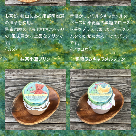
お茶処、狭山にある服部園厳選
昔懐かしいミルクキャラメルを
の抹茶を使用。
ベースに沖縄産の黒糖でロース
黒蜜風味の小豆と相性バッチリ
ト感をプラスしました。ダークラ
の、風味豊かな上品なプリンで
ムを効かせた大人向けのプリン
す。
です。
〈カメ〉
〈フクロウ〉
抹茶小豆プリン
黒糖ラムキャラメルプリン