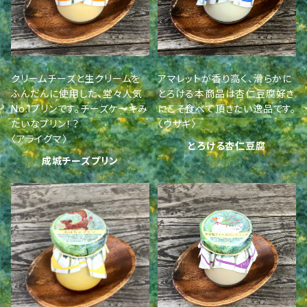
クリームチーズと生クリームを
アマレットが香り高く、滑らかに
ふんだんに使用した、堂々人気
とろける本商品は杏仁豆腐好き
No.1プリンです。チーズケーキみ
にこそ食べて頂きたい逸品です。
たいなプリン！？
〈ウサギ〉
〈アライグマ〉
とろける杏仁豆腐
成城チーズプリン