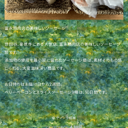
富永精肉店の美味しいソーセージ
世田谷、豪徳寺にある人気店、富永精肉店の美味しいソーセージ
類です。
添加物の使用を最小限に留めたソーセージ類は、素材そのもの感
じられる、大変滋味深い商品です。
お日持ちはお届け日から2週間。
ベリーベーコンとスライスソーセージ9種は、10日間です。
© ティンラ成城
Powered by