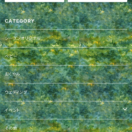
CATEGORY
シーズンオリジナル
ベビー
おくやみ
ウェディング
イベント
成人式
その他