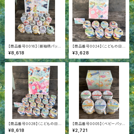
【商品番号0016】〈振袖柄パッケ
【商品番号0024】〈こどもの日パ
ージ19〉プリン19個詰合せ 成
ッケージ8〉成城プリン8個詰合
¥8,618
¥3,628
人御祝 成人内祝
せ こどもの日
【商品番号0028】〈こどもの日パ
【商品番号0005】〈ベビーパッケ
ッケージ19〉プリン19個詰合
ージ6〉プリン6個詰合せ 出産
¥8,618
¥2,721
せ こどもの日
祝 出産内祝