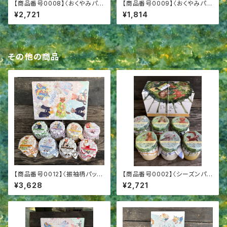
【商品番号0008】〈おくやみパッ
【商品番号0009】〈おくやみパッ
ケージ6〉プリン６個詰合せ 香
ケージ4〉プリン4個詰合せ 香
¥2,721
¥1,814
典返し 喪中御見舞 弔事用ギ
典返し 喪中御見舞 弔事用ギ
フト
フト
その他の商品
【商品番号0012】〈振袖柄パッケ
【商品番号0002】〈シーズンパッ
ージ8〉プリン8個詰合せ 成人
ケージ6〉成城プリン６個詰合
¥3,628
¥2,721
御祝 成人内祝
せ