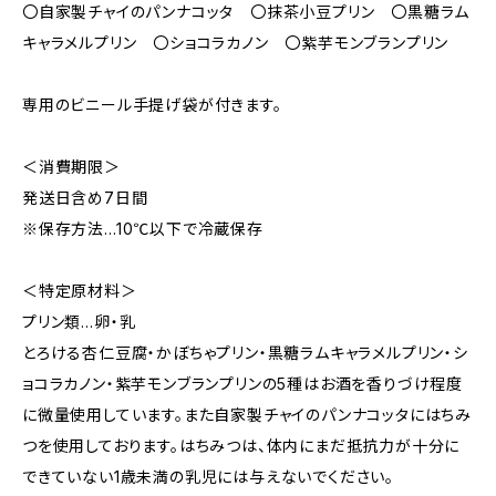
〇自家製チャイのパンナコッタ 〇抹茶小豆プリン 〇黒糖ラム
キャラメルプリン 〇ショコラカノン 〇紫芋モンブランプリン
専用のビニール手提げ袋が付きます。
＜消費期限＞
発送日含め7日間
※保存方法…10℃以下で冷蔵保存
＜特定原材料＞
プリン類…卵・乳
とろける杏仁豆腐・かぼちゃプリン・黒糖ラムキャラメルプリン・シ
ョコラカノン・紫芋モンブランプリンの5種はお酒を香りづけ程度
に微量使用しています。また自家製チャイのパンナコッタにはちみ
つを使用しております。はちみつは、体内にまだ抵抗力が十分に
できていない1歳未満の乳児には与えないでください。