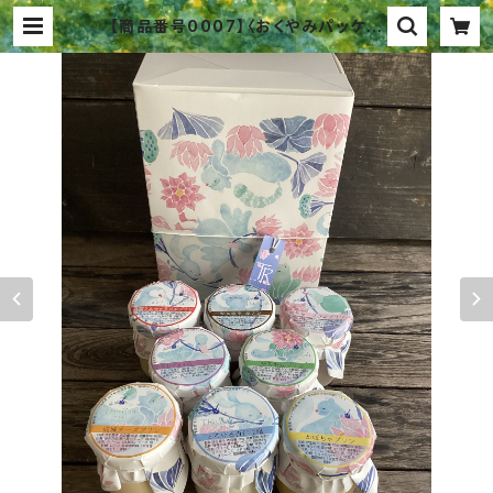
【商品番号0007】〈おくやみパッケー
ジ8〉プリン８個詰合せ 香典返し
喪中御見舞 弔事用ギフト | ティンラ
成城