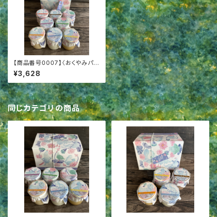
【商品番号0007】〈おくやみパッ
ケージ8〉プリン８個詰合せ 香
¥3,628
典返し 喪中御見舞 弔事用ギ
フト
同じカテゴリの商品