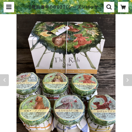
【商品番号0002】〈シーズンパッケー
ジ6〉成城プリン６個詰合せ | ティン
ラ成城