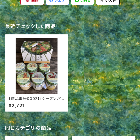
保存
シェア
LINE
ポスト
最近チェックした商品
【商品番号0002】〈シーズンパッ
ケージ6〉成城プリン６個詰合
¥2,721
せ
同じカテゴリの商品