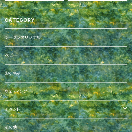
CATEGORY
シーズンオリジナル
ベビー
おくやみ
ウェディング
イベント
成人式
その他