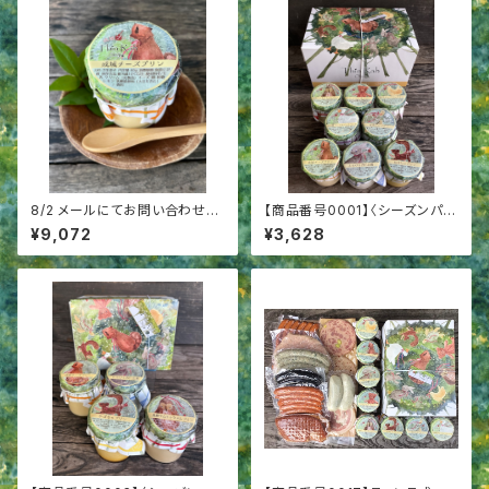
8/2 メールにてお問い合わせの
【商品番号0001】〈シーズンパッ
お客さまへ プリン20個詰合
ケージ8〉成城プリン8個詰合
¥9,072
¥3,628
せ シーズンパッケージ
せ