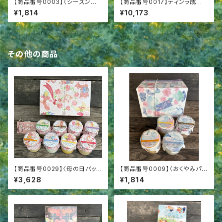
【商品番号0003】〈シーズンパッ
【商品番号0017】ティンラ成城
ケージ4〉成城プリン4個詰合
ご馳走便
¥1,814
¥10,173
せ
その他の商品
【商品番号0029】〈母の日パッケ
【商品番号0009】〈おくやみパッ
ージ8〉成城プリン8個詰合せ
ケージ4〉プリン4個詰合せ 香
¥3,628
¥1,814
典返し 喪中御見舞 弔事用ギ
フト