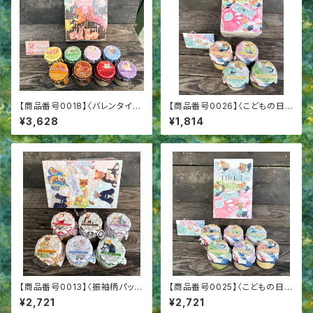
【商品番号0018】〈バレンタイン
【商品番号0026】〈こどもの日パ
デーパッケージ8〉成城プリン8
ッケージ4〉成城プリン4個詰合
¥3,628
¥1,814
個詰合せ
せ こどもの日
【商品番号0013】〈振袖柄パッケ
【商品番号0025】〈こどもの日パ
ージ6〉プリン6個詰合せ 成人
ッケージ6〉成城プリン６個詰合
¥2,721
¥2,721
御祝 成人内祝
せ こどもの日